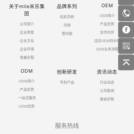
OEM
共 1 页 7 条
关于mile米乐集
品牌系列
团
OEM简介
炫彩芬龄
公司简介
产品优势
可绮
企业荣誉
合作伙伴
雪玛丽
企业文化
适合OEM的伙伴
企业环境
OEM业务流程
发展历程
ODM
创新研发
资讯动态
ODM简介
专利产品
行业动态
产品优势
公司新闻
一站式服务
美妆护肤
ODM优势
服务热线