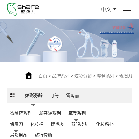
中文
首页
>
品牌系列
>
炫彩芬龄
>
摩登系列
>
修眉刀
炫彩芬龄
可绮
雪玛丽
微醺蓝系列
新芬龄系列
摩登系列
修眉刀
化妆棉
睫毛夹
双眼皮贴
化妆粉扑
眉部用品
旅行套瓶