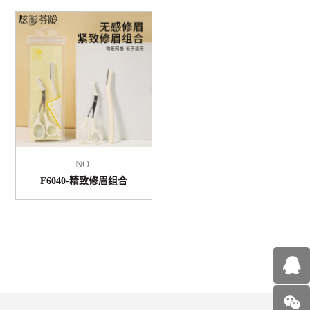
NO.
F6040-精致修眉组合